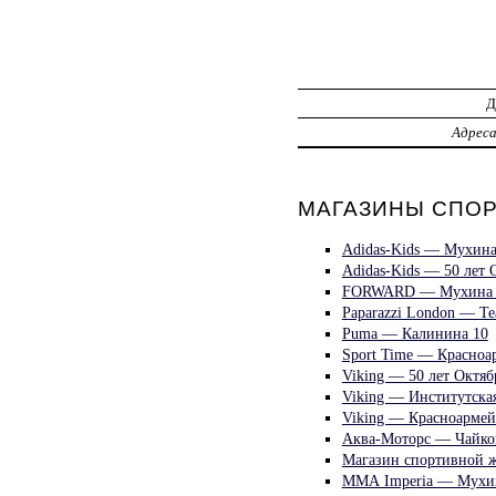
Адрес
МАГАЗИНЫ СПОР
Adidas-Kids — Мухина
Adidas-Kids — 50 лет 
FORWARD — Мухина 
Paparazzi London — Те
Puma — Калинина 10
Sport Time — Красноа
Viking — 50 лет Октяб
Viking — Институтска
Viking — Красноармей
Аква-Моторс — Чайков
Магазин спортивной ж
ММА Imperia — Мухи