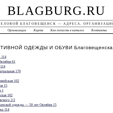
BLAGBURG.RU
ДЕЛОВОЙ БЛАГОВЕЩЕНСК — АДРЕСА, ОРГАНИЗАЦИ
а
Организации
Карта
Как попасть в каталог
Контакты
ТИВНОЙ ОДЕЖДЫ И ОБУВИ Благовещенска
 114
Октября 61
114
атральная 170
рмейская 102
ря 15
я 1
ская 102
ского 2/2
енской одежды — 50 лет Октября 15
на 114