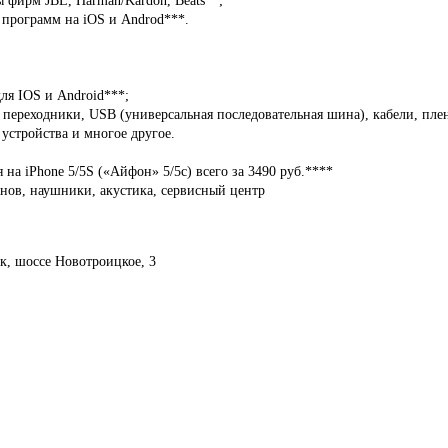
 программ на iOS и Androd***.
ля IOS и Android***;
, переходники, USB (универсальная последовательная шина), кабели, пле
устройства и многое другое.
 на iPhone 5/5S («Айфон» 5/5с) всего за 3490 руб.****
нов, наушники, акустика, сервисный центр
ск, шоссе Новотроицкое, 3