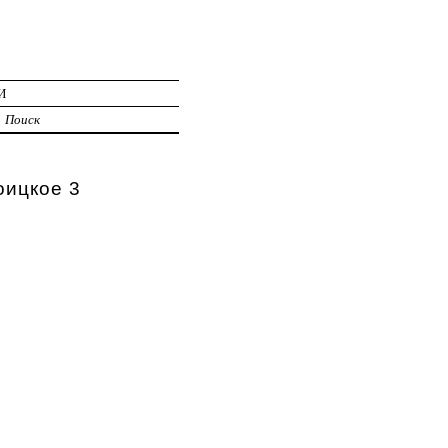
И
Поиск
оицкое 3