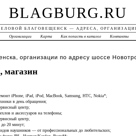
BLAGBURG.RU
ДЕЛОВОЙ БЛАГОВЕЩЕНСК — АДРЕСА, ОРГАНИЗАЦИ
а
Организации
Карта
Как попасть в каталог
Контакты
нска, организации по адресу шоссе Новотр
, магазин
монт iPhone, iPad, iPod, MacBook, Samsung, HTC, Nokia*;
ехники в день обращения;
ервисный центр;
чехлов и аксессуаров на телефоны;
ервисный центр;
 до 20 минут;
 видов наушников — от профессиональных до любительских;
ы фирм JBL, Harman/Kardon, Beats**;