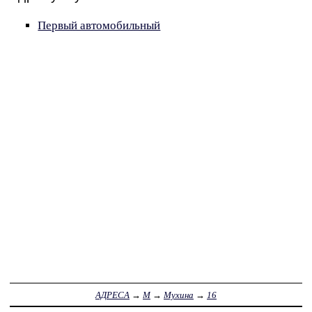
Первый автомобильный
АДРЕСА
→
М
→
Мухина
→
16