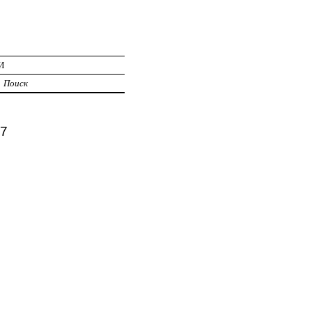
И
Поиск
57