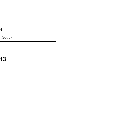
И
Поиск
43