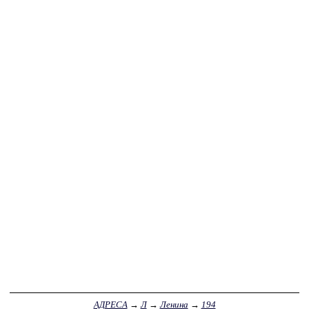
АДРЕСА
→
Л
→
Ленина
→
194