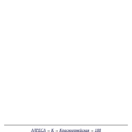
АДРЕСА
→
К
→
Красноармейская
→
188