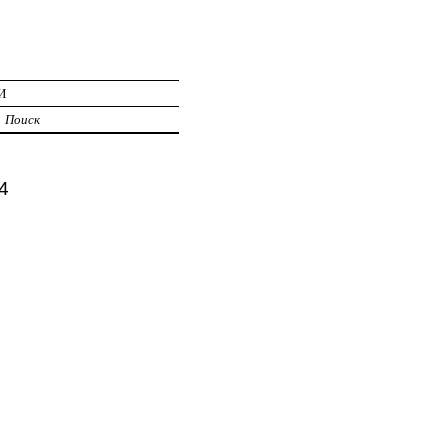
И
Поиск
4